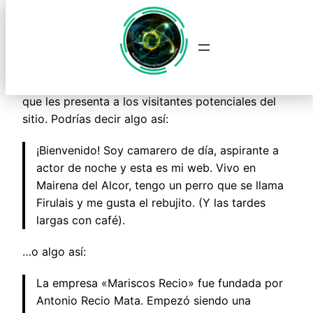
Saltar
Esta es una página de ejemplo. Es diferente a una
al
entrada del blog porque permanecerá en un solo
contenido
lugar y aparecerá en la navegación de tu sitio (en
la mayoría de los temas). La mayoría de las
personas comienzan con una página «Acerca de»
que les presenta a los visitantes potenciales del
sitio. Podrías decir algo así:
¡Bienvenido! Soy camarero de día, aspirante a
actor de noche y esta es mi web. Vivo en
Mairena del Alcor, tengo un perro que se llama
Firulais y me gusta el rebujito. (Y las tardes
largas con café).
…o algo así:
La empresa «Mariscos Recio» fue fundada por
Antonio Recio Mata. Empezó siendo una